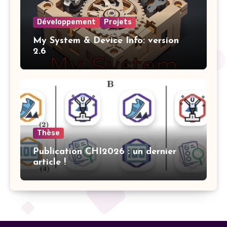
Développement
Projets
My System & Device Info: version
2.6
Thèse
Publication CHI2026 : un dernier
article !