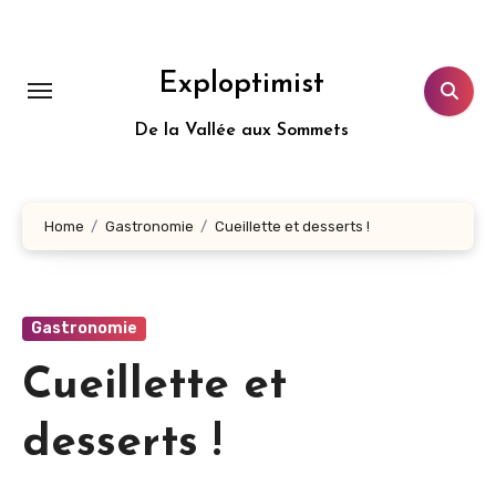
Aller
au
contenu
Exploptimist
principal
De la Vallée aux Sommets
Home
Gastronomie
Cueillette et desserts !
Gastronomie
Cueillette et
desserts !