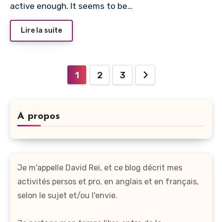
active enough. It seems to be…
Lire la suite
Pagination
1
2
3
des
publications
A propos
Je m'appelle David Rei, et ce blog décrit mes
activités persos et pro, en anglais et en français,
selon le sujet et/ou l'envie.