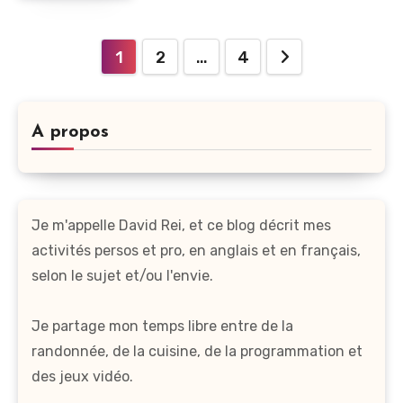
Pagination
1
2
…
4
des
publications
A propos
Je m'appelle David Rei, et ce blog décrit mes
activités persos et pro, en anglais et en français,
selon le sujet et/ou l'envie.
Je partage mon temps libre entre de la
randonnée, de la cuisine, de la programmation et
des jeux vidéo.