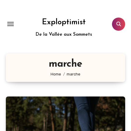
Aller
au
contenu
Exploptimist
principal
De la Vallée aux Sommets
marche
Home
marche