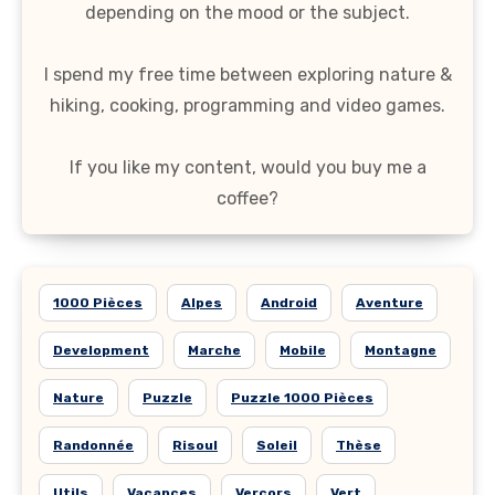
depending on the mood or the subject.
I spend my free time between exploring nature &
hiking, cooking, programming and video games.
If you like my content, would you buy me a
coffee?
1000 Pièces
Alpes
Android
Aventure
Development
Marche
Mobile
Montagne
Nature
Puzzle
Puzzle 1000 Pièces
Randonnée
Risoul
Soleil
Thèse
Utils
Vacances
Vercors
Vert