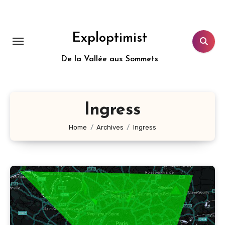
Aller
au
contenu
Exploptimist
principal
De la Vallée aux Sommets
Ingress
Home
Archives
Ingress