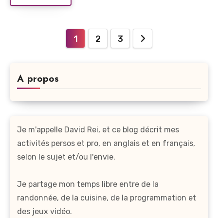
Pagination
1
2
3
des
publications
A propos
Je m'appelle David Rei, et ce blog décrit mes
activités persos et pro, en anglais et en français,
selon le sujet et/ou l'envie.
Je partage mon temps libre entre de la
randonnée, de la cuisine, de la programmation et
des jeux vidéo.