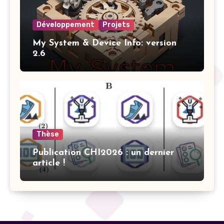
Développement
Projets
My System & Device Info: version
2.6
Thèse
Publication CHI2026 : un dernier
article !