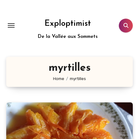
Aller
au
contenu
Exploptimist
principal
De la Vallée aux Sommets
myrtilles
Home
myrtilles