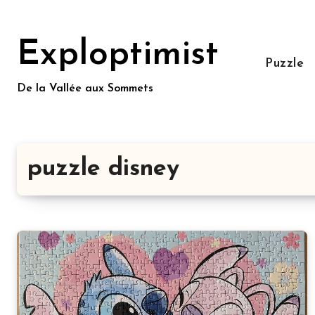
Aller
au
Exploptimist
contenu
Puzzle
principal
De la Vallée aux Sommets
puzzle disney