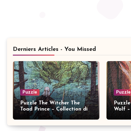
Derniers Articles - You Missed
Puzzle
Puzzle
Puzzle The Witcher The
Puzzle
Toad Prince – Collection dix
Wolf – 
ans 2