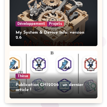
Développement
Projets
My System & Device Info: version
2.6
Thèse
Publication CHI2026 : un dernier
article !