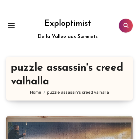
Aller
au
contenu
Exploptimist
principal
De la Vallée aux Sommets
puzzle assassin's creed
valhalla
Home
puzzle assassin's creed valhalla