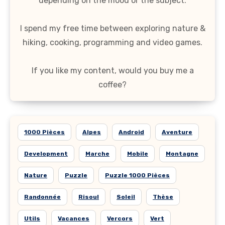
depending on the mood or the subject.
I spend my free time between exploring nature &
hiking, cooking, programming and video games.
If you like my content, would you buy me a
coffee?
1000 Pièces
Alpes
Android
Aventure
Development
Marche
Mobile
Montagne
Nature
Puzzle
Puzzle 1000 Pièces
Randonnée
Risoul
Soleil
Thèse
Utils
Vacances
Vercors
Vert