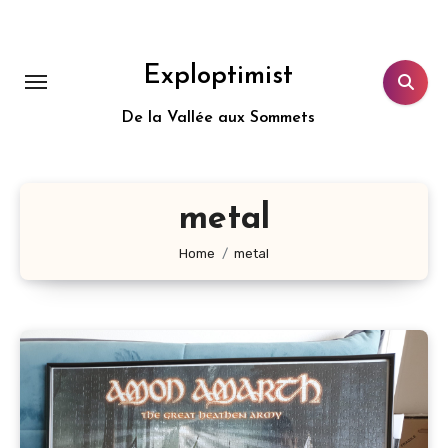
Aller
au
contenu
Exploptimist
principal
De la Vallée aux Sommets
metal
Home
metal