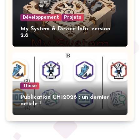
Développement
Projets
My System & Device Info: version
2.6
Thèse
Publication CHI2026 : un dernier
article !