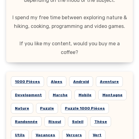
depending on the mood or the subject.
I spend my free time between exploring nature &
hiking, cooking, programming and video games.
If you like my content, would you buy me a
coffee?
1000 Pièces
Alpes
Android
Aventure
Development
Marche
Mobile
Montagne
Nature
Puzzle
Puzzle 1000 Pièces
Randonnée
Risoul
Soleil
Thèse
Utils
Vacances
Vercors
Vert