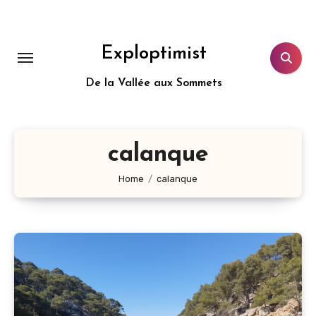
Aller
au
contenu
Exploptimist
principal
De la Vallée aux Sommets
calanque
Home
calanque