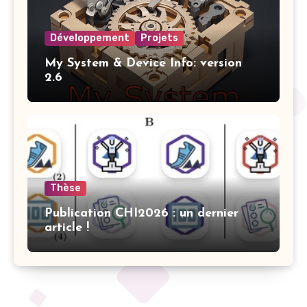
Développement
Projets
My System & Device Info: version
2.6
Thèse
Publication CHI2026 : un dernier
article !