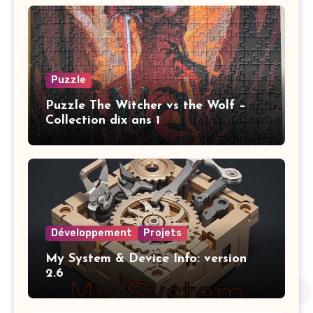
Puzzle
Puzzle The Witcher vs the Wolf –
Collection dix ans 1
Développement
Projets
My System & Device Info: version
2.6