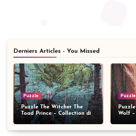
Derniers Articles - You Missed
Puzzle
Puzzle
Puzzle The Witcher The
Puzzle
Toad Prince – Collection dix
Wolf – 
ans 2