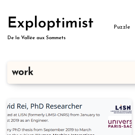
Aller
au
Exploptimist
contenu
Puzzle
principal
De la Vallée aux Sommets
work