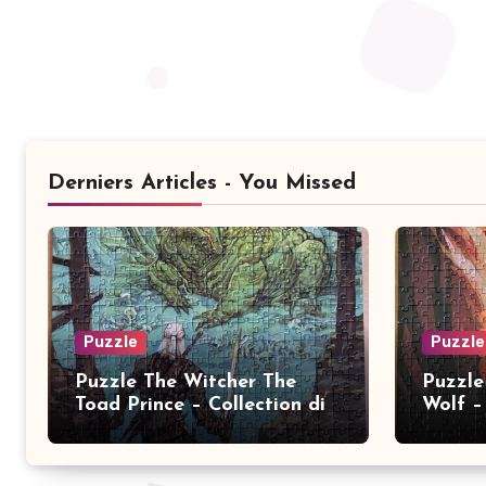
Derniers Articles - You Missed
Puzzle
Puzzle
Puzzle The Witcher The
Puzzle
Toad Prince – Collection dix
Wolf – 
ans 2