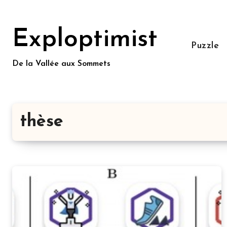
Aller
au
Exploptimist
contenu
Puzzle
principal
De la Vallée aux Sommets
thèse