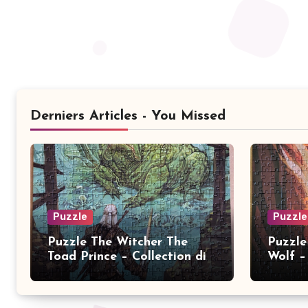
Derniers Articles - You Missed
Puzzle
Puzzle
Puzzle The Witcher The
Puzzle
Toad Prince – Collection dix
Wolf – 
ans 2