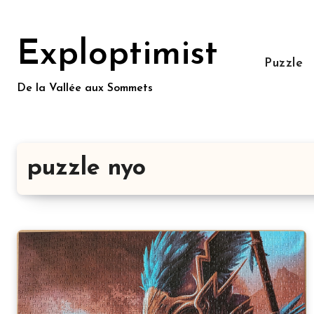
Aller
au
Exploptimist
contenu
Puzzle
principal
De la Vallée aux Sommets
puzzle nyo