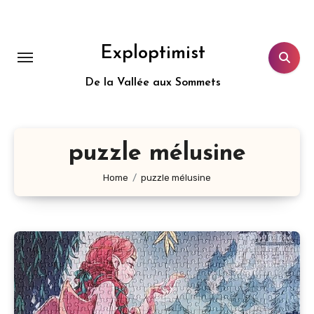
Aller
au
contenu
Exploptimist
principal
De la Vallée aux Sommets
puzzle mélusine
Home
puzzle mélusine