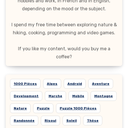
hobbies and work, in French and in English,
depending on the mood or the subject.
I spend my free time between exploring nature &
hiking, cooking, programming and video games.
If you like my content, would you buy me a
coffee?
1000 Pièces
Alpes
Android
Aventure
Development
Marche
Mobile
Montagne
Nature
Puzzle
Puzzle 1000 Pièces
Randonnée
Risoul
Soleil
Thèse