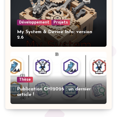
Développement
Projets
My System & Device Info: version
2.6
Thèse
Publication CHI2026 : un dernier
article !