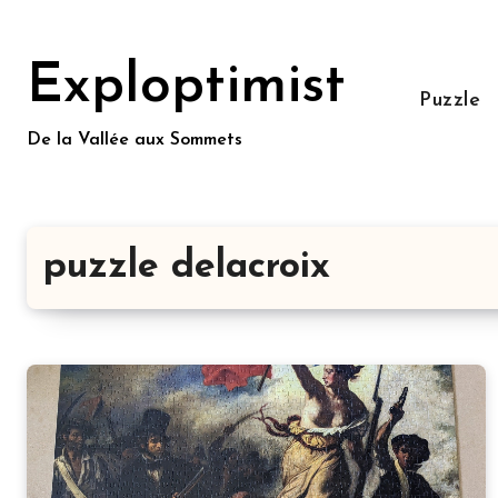
Aller
au
Exploptimist
contenu
Puzzle
principal
De la Vallée aux Sommets
puzzle delacroix