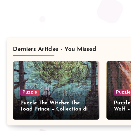
Derniers Articles - You Missed
Puzzle
Puzzle
Puzzle The Witcher The
Puzzle
Toad Prince – Collection dix
Wolf – 
ans 2