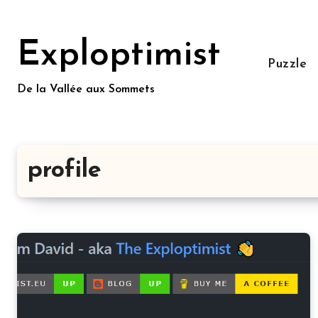
Aller
au
Exploptimist
contenu
Puzzle
principal
De la Vallée aux Sommets
profile