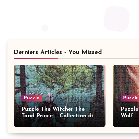
Derniers Articles - You Missed
Puzzle
Puzzle
Puzzle The Witcher The
Puzzle
Toad Prince – Collection dix
Wolf – 
ans 2