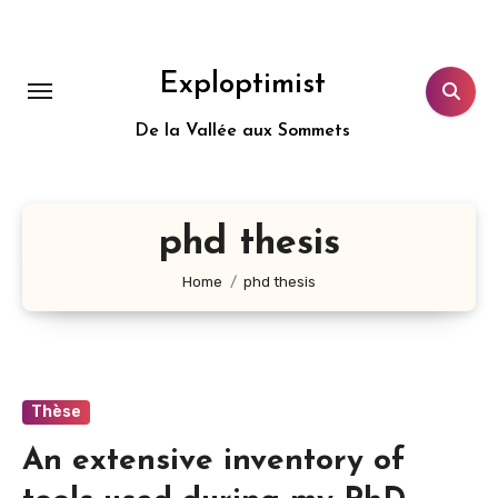
Aller
au
contenu
Exploptimist
principal
De la Vallée aux Sommets
phd thesis
Home
phd thesis
Thèse
An extensive inventory of