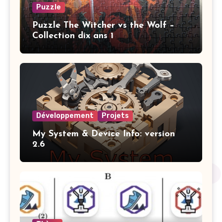
Puzzle
Puzzle The Witcher vs the Wolf –
Collection dix ans 1
Développement
Projets
My System & Device Info: version
2.6