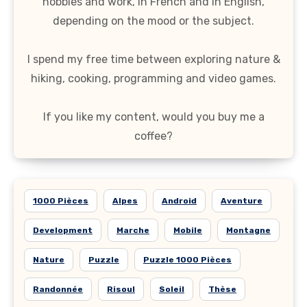
hobbies and work, in French and in English,
depending on the mood or the subject.
I spend my free time between exploring nature &
hiking, cooking, programming and video games.
If you like my content, would you buy me a
coffee?
1000 Pièces
Alpes
Android
Aventure
Development
Marche
Mobile
Montagne
Nature
Puzzle
Puzzle 1000 Pièces
Randonnée
Risoul
Soleil
Thèse