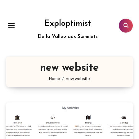
Aller
au
contenu
Exploptimist
principal
De la Vallée aux Sommets
new website
Home
new website