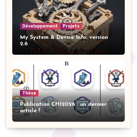
Développement
Projets
My System & Device Info: version
2.6
Thèse
Publication CHI2026 : un dernier
article !