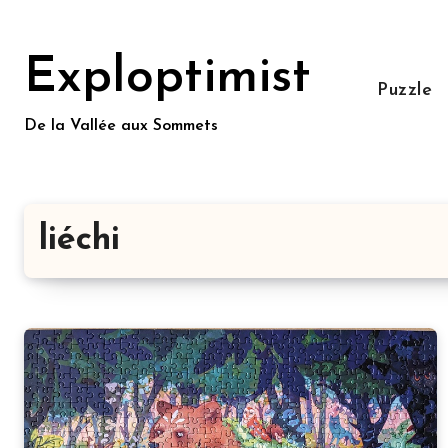
Aller
au
Exploptimist
contenu
Puzzle
principal
De la Vallée aux Sommets
liéchi