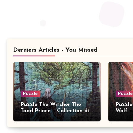
Derniers Articles - You Missed
Puzzle
Puzzle
Puzzle The Witcher The
Puzzle
Toad Prince – Collection dix
Wolf – 
ans 2