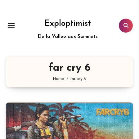
Aller
au
contenu
Exploptimist
principal
De la Vallée aux Sommets
far cry 6
Home
far cry 6