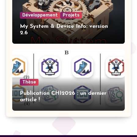
Développement
Projets
My System & Device Info: version
2.6
Thèse
Publication CHI2026 : un dernier
article !