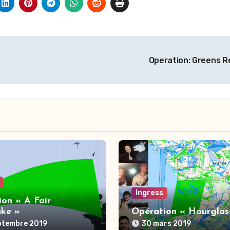
Operation: Greens R
Ingress
on « A Fair
ake »
Opération « Hourglas
ptembre 2019
30 mars 2019