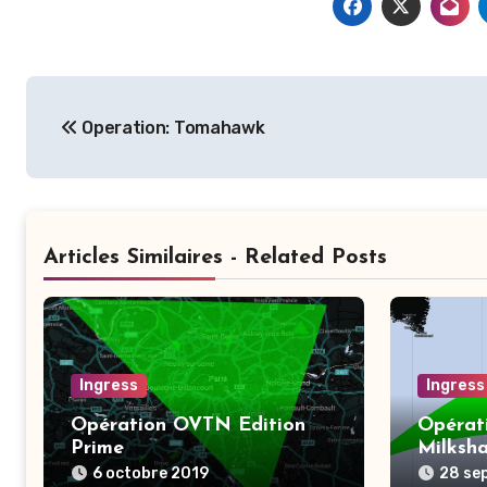
Navigation
Operation: Tomahawk
de
l’article
Articles Similaires - Related Posts
Ingress
Ingress
Opération OVTN Edition
Opérati
Prime
Milksh
6 octobre 2019
28 se