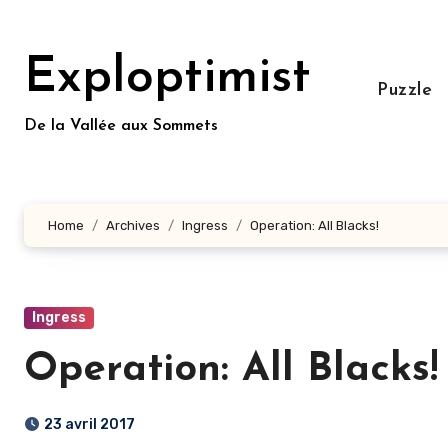
Aller
au
Exploptimist
contenu
Puzzle
principal
De la Vallée aux Sommets
Home
Archives
Ingress
Operation: All Blacks!
Ingress
Operation: All Blacks!
23 avril 2017