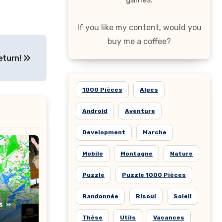
If you like my content, would you
buy me a coffee?
eturn!
1000 Pièces
Alpes
Android
Aventure
Development
Marche
Mobile
Montagne
Nature
Puzzle
Puzzle 1000 Pièces
Randonnée
Risoul
Soleil
s »
Thèse
Utils
Vacances